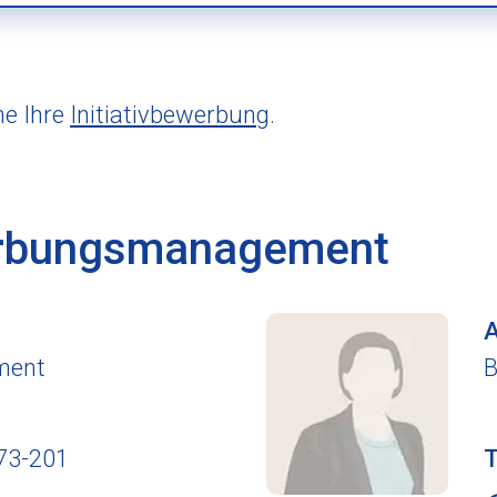
ne Ihre
Initiativbewerbung
.
werbungsmanagement
A
ment
73-201
T