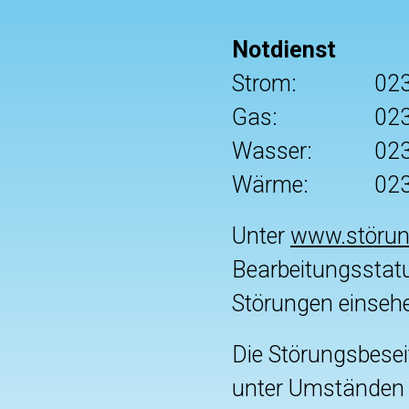
Notdienst
Strom:
02
Gas:
02
Wasser:
02
Wärme:
02
Unter
www.störun
Bearbeitungsstatu
Störungen einsehe
Die Störungsbesei
unter Umständen k